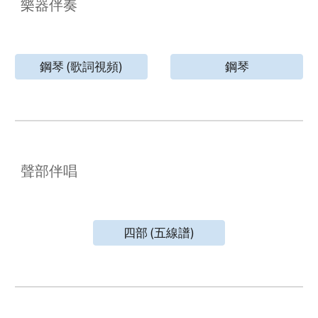
樂器伴奏
鋼琴 (歌詞視頻)
鋼琴
聲部伴唱
四部 (五線譜)