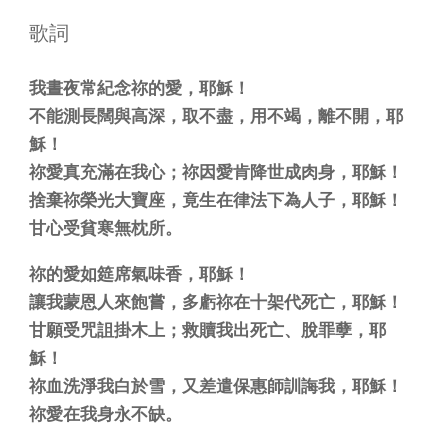
歌詞
我晝夜常紀念祢的愛，耶穌！
不能測長闊與高深，取不盡，用不竭，離不開，耶
穌！
祢愛真充滿在我心；祢因愛肯降世成肉身，耶穌！
捨棄祢榮光大寶座，竟生在律法下為人子，耶穌！
甘心受貧寒無枕所。
祢的愛如筵席氣味香，耶穌！
讓我蒙恩人來飽嘗，多虧祢在十架代死亡，耶穌！
甘願受咒詛掛木上；救贖我出死亡、脫罪孽，耶
穌！
祢血洗淨我白於雪，又差遣保惠師訓誨我，耶穌！
祢愛在我身永不缺。