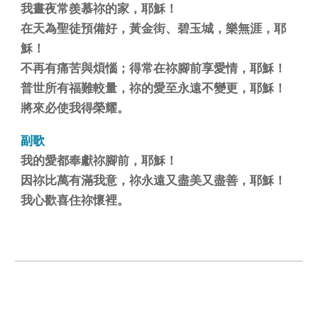
我晝夜常羨慕祢的家，耶穌！
在天為聖徒預備好，黃金街、碧玉城，樂無涯，耶
穌！
不再有痛苦與煩惱；得常在祢腳前享愛情，耶穌！
普世所有福難較量，祢的愛至永遠不變更，耶穌！
將來必使我得榮耀。
副歌
我的愛都奉獻祢腳前，耶穌！
因祢比萬有滿我意，祢永遠又盡美又盡善，耶穌！
我心歡喜住祢懷裡。