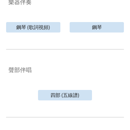
樂器伴奏
鋼琴 (歌詞視頻)
鋼琴
聲部伴唱
四部 (五線譜)