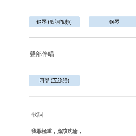
鋼琴 (歌詞視頻)
鋼琴
聲部伴唱
四部 (五線譜)
歌詞
我罪極重，應該沈淪，