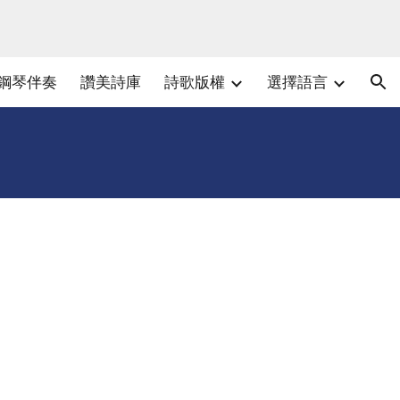
ion
鋼琴伴奏
讚美詩庫
詩歌版權
選擇語言