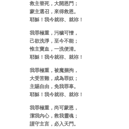
救主替死，大開恩門；
蒙主選召，來得救恩。
耶穌！我今就祢、就祢！
我罪極重，污穢可憎，
己欲洗淨，至今不能；
惟主寶血，一洗便清。
耶穌！我今就祢、就祢！
我罪極重，被魔捆拘，
大受苦難，成為罪奴；
主賜自由，免我罪辜。
耶穌！我今就祢、就祢！
我罪極重，尚可蒙恩，
潔我內心，救我靈魂；
謹守主言，必入天門。