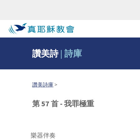
Sk
讚美詩
|
詩庫
讚美詩庫
>
第 57 首 - 我罪極重
樂器伴奏