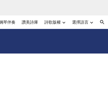
ion
鋼琴伴奏
讚美詩庫
詩歌版權
選擇語言