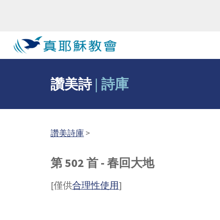
Sk
讚美詩
|
詩庫
讚美詩庫
>
第 502 首 - 春回大地
[僅供
合理性使用
]