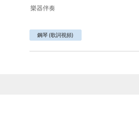
樂器伴奏
鋼琴 (歌詞視頻)