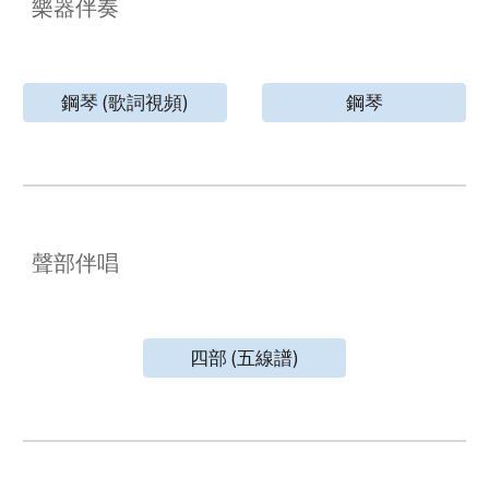
樂器伴奏
鋼琴 (歌詞視頻)
鋼琴
聲部伴唱
四部 (五線譜)