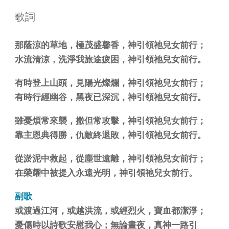
歌詞
那蔭涼的草地，極茂盛馨香，神引領祂兒女前行；
水流清涼，洗淨我旅途疲困，神引領祂兒女前行。
有時登上山頭，見陽光燦爛，神引領祂兒女前行；
有時行經幽谷，黑夜已深沉，神引領祂兒女前行。
雖憂煩常來襲，撒但常攻擊，神引領祂兒女前行；
靠主恩典得勝，仇敵終退敗，神引領祂兒女前行。
從淤泥中救起，從塵世遠離，神引領祂兒女前行；
在榮耀中被提入永遠光明，神引領祂兒女前行。
副歌
或渡過江河，或越洪流，或經烈火，寶血都潔淨；
憂傷時以詩歌安慰我心；無論晝夜，真神一路引