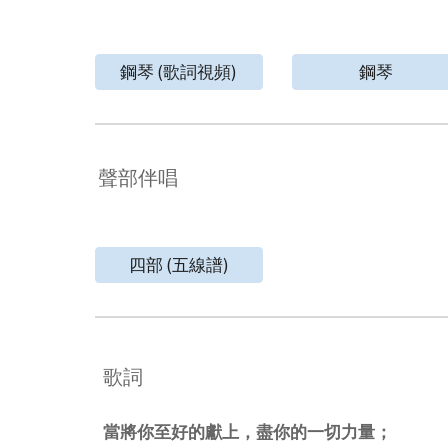
鋼琴 (歌詞視頻)
鋼琴
聲部伴唱
四部 (五線譜)
歌詞
當將你至好的獻上，盡你的一切力量；