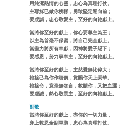
用純潔熱情的心靈，忠心為真理打仗。
主耶穌已做你榜樣，勇敢堅定迎向前；
要虔誠，忠心敬愛主，至好的向祂獻上。
當將你至好的獻上，你心要尊主為王；
以主為首毫不保留，將自己完全獻上。
當盡力將所有奉獻，因神將愛子賜下；
要感恩，努力事奉主，至好的向祂獻上。
當將你至好的獻上，主慈愛無比偉大；
祂捨己為你作贖價，賞賜你天上榮華。
祂捨命，竟毫無怨言，救贖你，又把血灑；
要虔誠，熱心敬畏主，至好的向祂獻上。
副歌
當將你至好的獻上，盡你的一切力量，
穿上救恩全副軍裝，忠心為真理打仗。