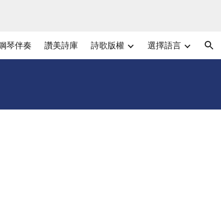
ion
鋼琴伴奏
讚美詩庫
詩歌版權
選擇語言