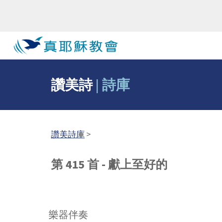
Sk
讚美詩
|
詩庫
讚美詩庫
>
第 415 首 - 獻上至好的
樂器伴奏