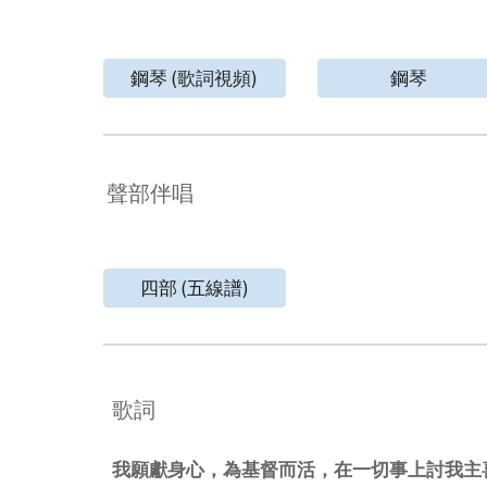
鋼琴 (歌詞視頻)
鋼琴
聲部伴唱
四部 (五線譜)
歌詞
我願獻身心，為基督而活，在一切事上討我主