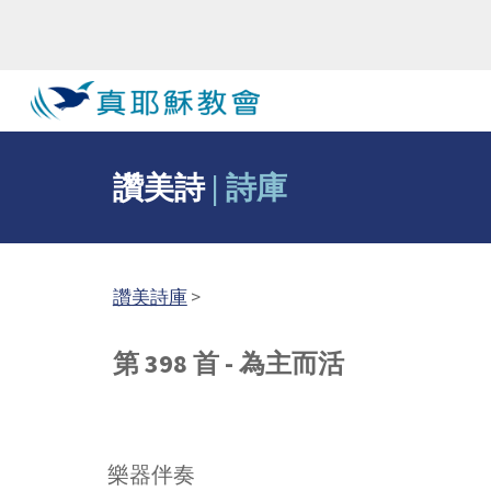
Sk
讚美詩
|
詩庫
讚美詩庫
>
第 398 首 - 為主而活
樂器伴奏