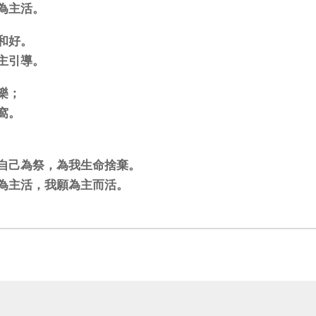
為主活。
和好。
主引導。
樂；
窩。
自己為祭，為我生命捨棄。
為主活，我願為主而活。