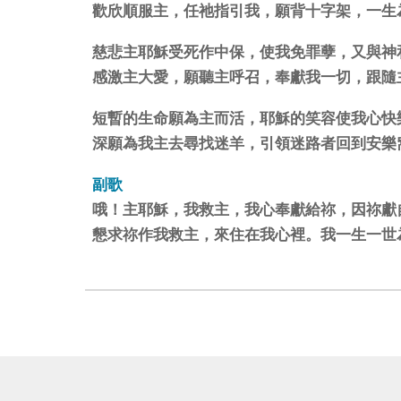
歡欣順服主，任祂指引我，願背十字架，一生
慈悲主耶穌受死作中保，使我免罪孽，又與神
感激主大愛，願聽主呼召，奉獻我一切，跟隨
短暫的生命願為主而活，耶穌的笑容使我心快
深願為我主去尋找迷羊，引領迷路者回到安樂
副歌
哦！主耶穌，我救主，我心奉獻給祢，因祢獻
懇求祢作我救主，來住在我心裡。我一生一世