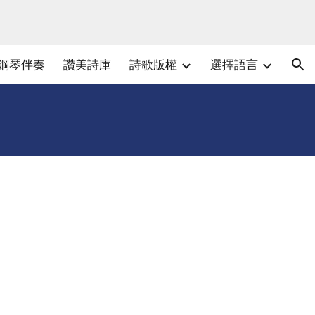
ion
鋼琴伴奏
讚美詩庫
詩歌版權
選擇語言