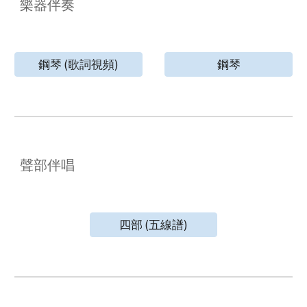
樂器伴奏
鋼琴 (歌詞視頻)
鋼琴
聲部伴唱
四部 (五線譜)