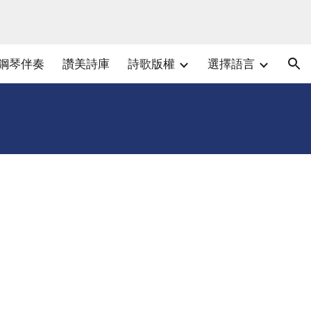
ion
鋼琴伴奏
讚美詩庫
詩歌版權
選擇語言