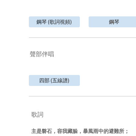
鋼琴 (歌詞視頻)
鋼琴
聲部伴唱
四部 (五線譜)
歌詞
主是磐石，容我藏躲，暴風雨中的避難所；