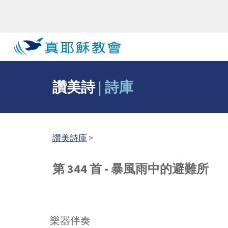
Sk
讚美詩
|
詩庫
讚美詩庫
>
第 344 首 - 暴風雨中的避難所
樂器伴奏