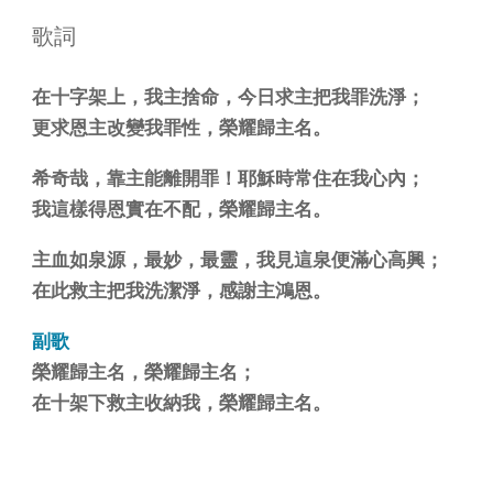
歌詞
在十字架上，我主捨命，今日求主把我罪洗淨；
更求恩主改變我罪性，榮耀歸主名。
希奇哉，靠主能離開罪！耶穌時常住在我心內；
我這樣得恩實在不配，榮耀歸主名。
主血如泉源，最妙，最靈，我見這泉便滿心高興；
在此救主把我洗潔淨，感謝主鴻恩。
副歌
榮耀歸主名，榮耀歸主名；
在十架下救主收納我，榮耀歸主名。