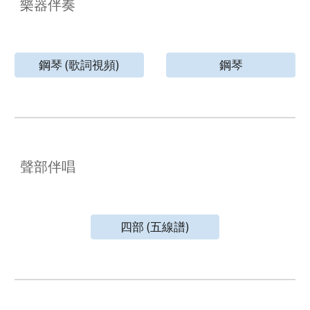
樂器伴奏
鋼琴 (歌詞視頻)
鋼琴
聲部伴唱
四部 (五線譜)