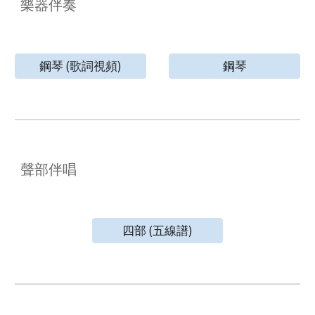
樂器伴奏
鋼琴 (歌詞視頻)
鋼琴
聲部伴唱
四部 (五線譜)