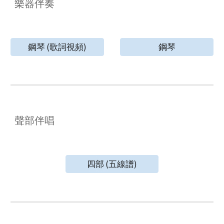
樂器伴奏
鋼琴 (歌詞視頻)
鋼琴
聲部伴唱
四部 (五線譜)