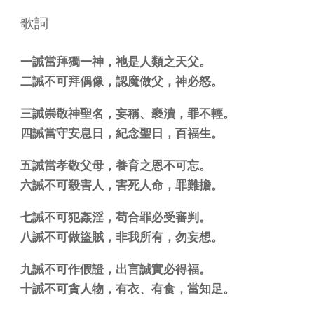
歌詞
一誡當拜獨一神，祂是人類之天父。
二誡不可拜偶像，認魔做父，神必怒。
三誡崇敬神聖名，妄稱、褻瀆，罪不輕。
四誡當守安息日，紀念聖日，百福生。
五誡當孝敬父母，養育之恩不可忘。
六誡不可殺害人，害死人命，罪難擔。
七誡不可犯姦淫，苟合罪必受審判。
八誡不可做盜賊，非我所有，勿妄想。
九誡不可作假證，出言誠實必得福。
十誡不可貪人物，有衣、有食，當知足。