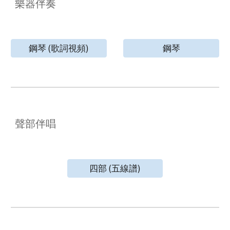
樂器伴奏
鋼琴 (歌詞視頻)
鋼琴
聲部伴唱
四部 (五線譜)