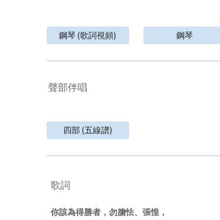
鋼琴 (歌詞視頻)
鋼琴
聲部伴唱
四部 (五線譜)
歌詞
你該為得勝者，勿膽怯、張惶，