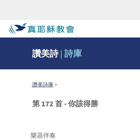
Sk
讚美詩
|
詩庫
讚美詩庫
>
第 172 首 - 你該得勝
樂器伴奏