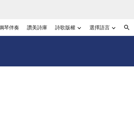
ion
鋼琴伴奏
讚美詩庫
詩歌版權
選擇語言