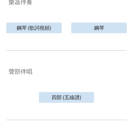
樂器伴奏
鋼琴 (歌詞視頻)
鋼琴
聲部伴唱
四部 (五線譜)