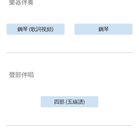
樂器伴奏
鋼琴 (歌詞視頻)
鋼琴
聲部伴唱
四部 (五線譜)